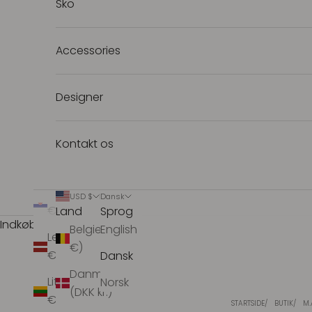
Sko
(EUR €)
Holland
Accessories
(Nederlandene)
(EUR €)
Irland (EUR €)
Designer
Island (ISK kr)
Kontakt os
Italien (EUR
€)
Kroatien (EUR
USD $
Dansk
€)
Land
Sprog
Indkøbskurv
Belgien (EUR
English
Letland (EUR
€)
€)
Dansk
Danmark
Litauen (EUR
Norsk
(DKK kr.)
€)
STARTSIDE
BUTIK
M.