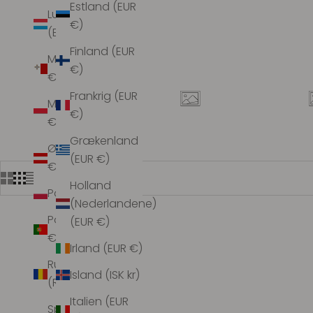
Estland (EUR
Luxembourg
€)
(EUR €)
Finland (EUR
Malta (EUR
€)
€)
Frankrig (EUR
Monaco (EUR
€)
€)
Grækenland
Østrig (EUR
(EUR €)
€)
Holland
Polen (PLN zł)
(Nederlandene)
Portugal (EUR
(EUR €)
€)
UDSOLGT
UDSOLGT
Irland (EUR €)
Rumænien
Island (ISK kr)
(RON Lei)
Italien (EUR
Spanien (EUR