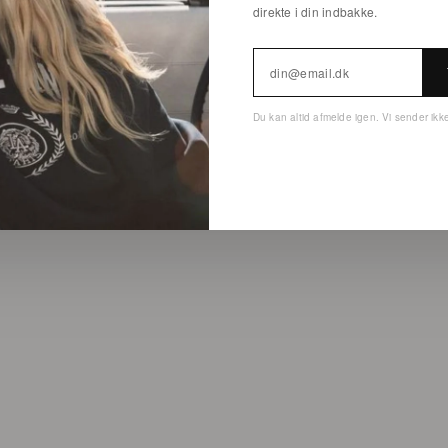
direkte i din indbakke.
Du kan altid afmelde igen. Vi sender ik