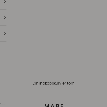
Din indkøbskurv er tom
A.B.E
M.A.B.E