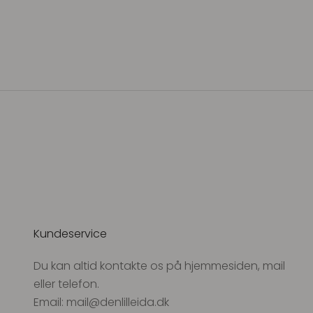
M.A.B.E Chrissie L/S top Blue Stripe
Salgspris
$158.00
Kundeservice
Du kan altid kontakte os på hjemmesiden, mail
eller telefon.
Email: mail@denlilleida.dk