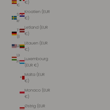
€)
€)
Kroatien (EUR
Sverige (SEK
€)
kr)
Letland (EUR
Tyskland
€)
(EUR €)
Litauen (EUR
USA (USD $)
€)
Ungarn (HUF
Luxembourg
Ft)
(EUR €)
M.A.B.E. Stella Print S/S Top Ecru/Rust
M.A.B
Malta (EUR
Salgspris
$126.00
€)
Monaco (EUR
€)
Østrig (EUR