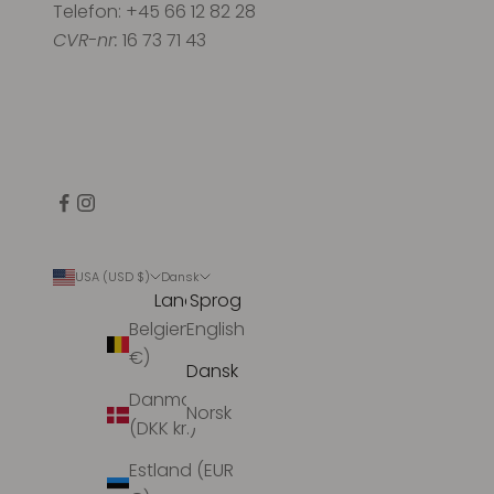
Telefon: +45 66 12 82 28
CVR-nr:
16 73 71 43
USA (USD $)
Dansk
Land
Sprog
Belgien (EUR
English
€)
Dansk
Danmark
Norsk
(DKK kr.)
Estland (EUR