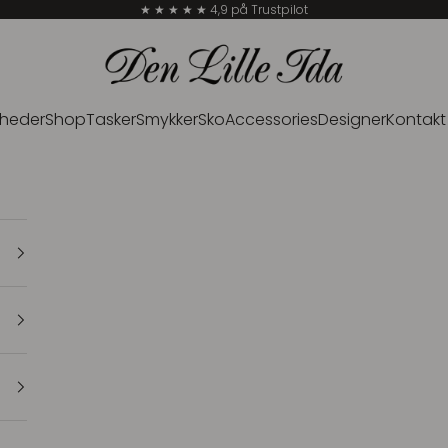
★ ★ ★ ★ ★ 4,9 på Trustpilot
Den Lille Ida
heder
Shop
Tasker
Smykker
Sko
Accessories
Designer
Kontakt