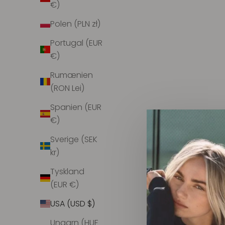
€)
Polen (PLN zł)
Portugal (EUR
€)
Rumænien
(RON Lei)
Spanien (EUR
€)
Sverige (SEK
kr)
Tyskland
(EUR €)
M.A.B.E Aubrie Print Jacket
M.A.B
USA (USD $)
Salgspris
$440.00
Ungarn (HUF