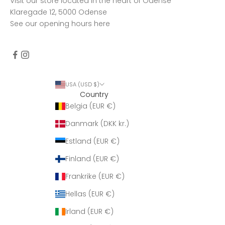
Visit our store located in the heart of Odense
Klaregade 12, 5000 Odense
See our opening hours
here
USA (USD $)
Country
Belgia (EUR €)
Danmark (DKK kr.)
Estland (EUR €)
Finland (EUR €)
Frankrike (EUR €)
Hellas (EUR €)
Irland (EUR €)