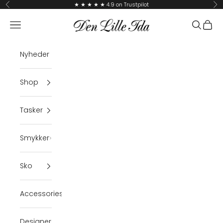
Skip to content
★ ★ ★ ★ ★ 4.9 on Trustpilot
Previous
Ne
Den Lille Ida
Navigation menu
Search
Cart
Nyheder
Shop
Tasker
Smykker
Sko
Accessories
Designer