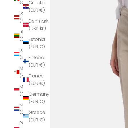
€)
Croatia
(EUR €)
Latvia
(EUR €)
Denmark
(DKK kr.)
Lithuania
(EUR €)
Estonia
(EUR €)
Luxembourg
(EUR €)
Finland
(EUR €)
Malta
(EUR €)
France
(EUR €)
Monaco
(EUR €)
Germany
(EUR €)
Netherlands
(EUR €)
Greece
(EUR €)
Poland