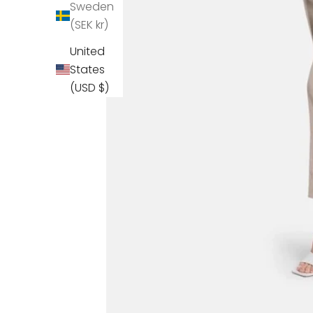
Sweden
(SEK kr)
United
States
(USD $)