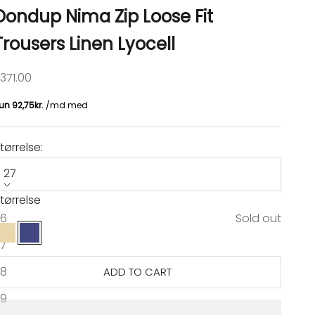
Dondup Nima Zip Loose Fit
Trousers Linen Lyocell
ale price
371.00
tørrelse:
27
tørrelse
arve:
navy
26
Sold out
Beige
navy
27
28
ADD TO CART
29