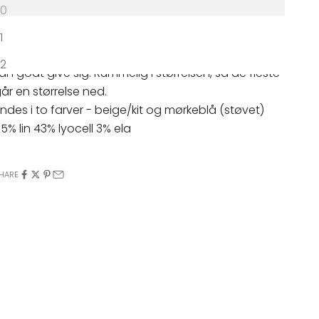
30
hinos i lækker hørkvalitet. Midwaist, sidelommer og
1
ropped længde. Meget elastisk i kvaliteten så den
32
an godt give sig. Rummelig i størrelsen, så de fleste
år en størrelse ned.
indes i to farver - beige/kit og mørkeblå (støvet)
5% lin 43% lyocell 3% ela
HARE