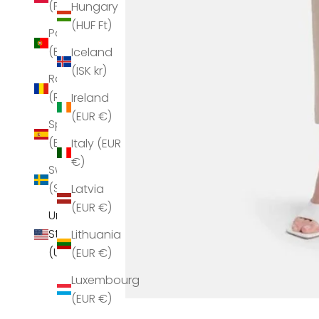
(PLN zł)
Hungary
(HUF Ft)
Portugal
(EUR €)
Iceland
(ISK kr)
Romania
(RON Lei)
Ireland
(EUR €)
Spain
(EUR €)
Italy (EUR
€)
Sweden
(SEK kr)
Latvia
(EUR €)
United
States
Lithuania
(USD $)
(EUR €)
Luxembourg
(EUR €)