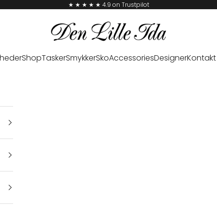
★ ★ ★ ★ ★ 4.9 on Trustpilot
Den Lille Ida
heder
Shop
Tasker
Smykker
Sko
Accessories
Designer
Kontakt